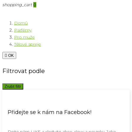
shopping_cart
0
Domů
Parfémy
Pro muže
Tělové spreje

OK
Filtrovat podle
Zrušit filtr
Přidejte se k nám na Facebook!
Dejte nám LIKE a sledujte akce, slevy a novinky. Jako