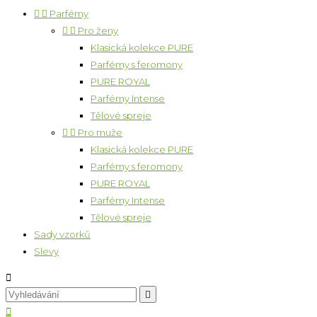


Parfémy


Pro ženy
Klasická kolekce PURE
Parfémy s feromony
PURE ROYAL
Parfémy Intense
Tělové spreje


Pro muže
Klasická kolekce PURE
Parfémy s feromony
PURE ROYAL
Parfémy Intense
Tělové spreje
Sady vzorků
Slevy


