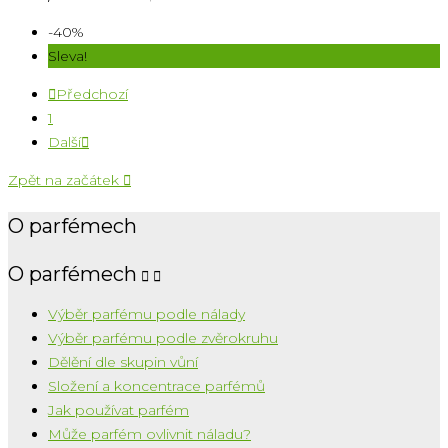
-40%
Sleva!

Předchozí
1
Další

Zpět na začátek

O parfémech
O parfémech


Výběr parfému podle nálady
Výběr parfému podle zvěrokruhu
Dělění dle skupin vůní
Složení a koncentrace parfémů
Jak používat parfém
Může parfém ovlivnit náladu?