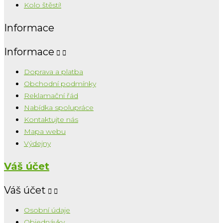
Kolo štěstí!
Informace
Informace


Doprava a platba
Obchodní podmínky
Reklamační řád
Nabídka spolupráce
Kontaktujte nás
Mapa webu
Výdejny
Váš účet
Váš účet


Osobní údaje
Objednávky