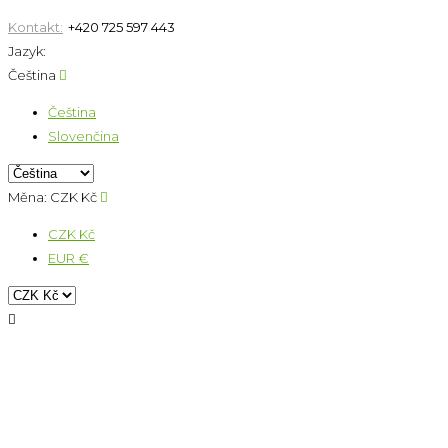
Kontakt:
+420 725 597 443
Jazyk:
Čeština

Čeština
Slovenčina
Měna:
CZK Kč

CZK Kč
EUR €
