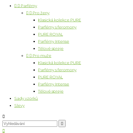


Parfémy


Pro ženy
Klasická kolekce PURE
Parfémy s feromony
PURE ROYAL
Parfémy Intense
Tělové spreje


Pro muže
Klasická kolekce PURE
Parfémy s feromony
PURE ROYAL
Parfémy Intense
Tělové spreje
Sady vzorků
Slevy


