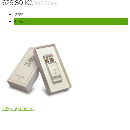
629,80 Kč
940,00 Kč
-33%
Sleva

Rychlý náhled