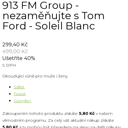
913 FM Group -
nezaměňujte s Tom
Ford - Soleil Blanc
299,40 Kč
499,00 Kč
Ušetříte 40%
S DPH
Okouzlující vůně pro muže i ženy.
Sdílet
Tweet
Google+
Zakoupením tohoto produktu získáte
5,80 Kč
v našem
věrnostním programu. Za celý váš aktuální nákup získáte
5,80 Kč
a ty mohou být převedeny na slevu na další nákupy.