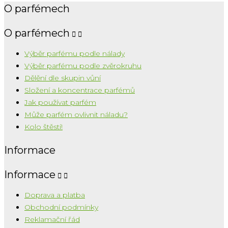
O parfémech
O parfémech


Výběr parfému podle nálady
Výběr parfému podle zvěrokruhu
Dělění dle skupin vůní
Složení a koncentrace parfémů
Jak používat parfém
Může parfém ovlivnit náladu?
Kolo štěstí!
Informace
Informace


Doprava a platba
Obchodní podmínky
Reklamační řád