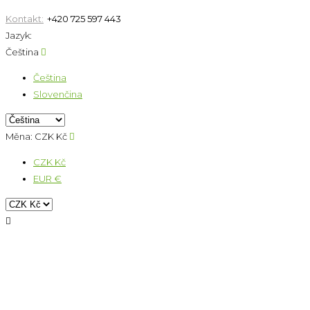
Kontakt:
+420 725 597 443
Jazyk:
Čeština

Čeština
Slovenčina
Měna:
CZK Kč

CZK Kč
EUR €
