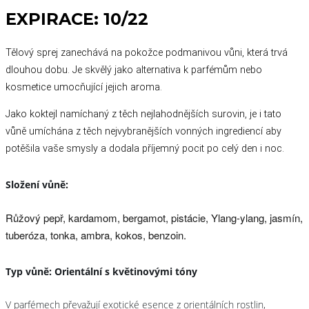
EXPIRACE: 10/22
Tělový sprej zanechává na pokožce podmanivou vůni, která trvá
dlouhou dobu. Je skvělý jako alternativa k parfémům nebo
kosmetice umocňující jejich aroma.
Jako koktejl namíchaný z těch nejlahodnějších surovin, je i tato
vůně umíchána z těch nejvybranějších vonných ingrediencí aby
potěšila vaše smysly a dodala příjemný pocit po celý den i noc.
Složení vůně:
Růžový pepř, kardamom, bergamot, pistácie,
Ylang-ylang, jasmín,
tuberóza, t
onka, ambra, kokos, benzoin.
Typ vůně: Orientální s květinovými tóny
V parfémech převažují exotické esence z orientálních rostlin,