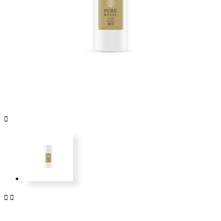


