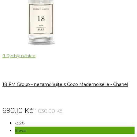

Rychlý náhled
18 FM Group - nezaměňujte s Coco Mademoiselle - Chanel
690,10 Kč
1 030,00 Kč
-33%
Sleva