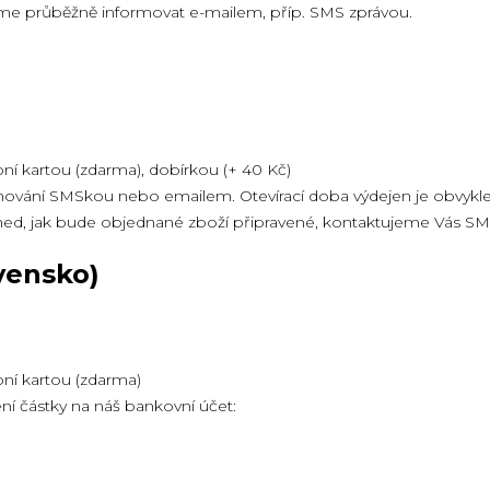
me průběžně informovat e-mailem, příp. SMS zprávou.
bní kartou (zdarma),
dobírkou (+ 40 Kč)
rmování SMSkou nebo emailem. Otevírací doba výdejen je obvykle:
hned, jak bude objednané zboží připravené, kontaktujeme Vás 
vensko)
í kartou (zdarma)
í částky na náš bankovní účet: