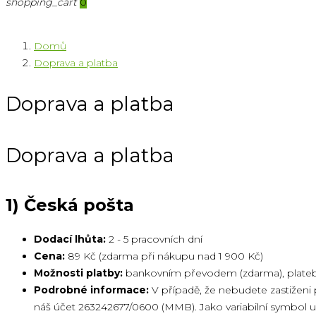
shopping_cart
0
Domů
Doprava a platba
Doprava a platba
Doprava a platba
1) Česká pošta
Dodací lhůta:
2 - 5 pracovních dní
Cena:
89 Kč (zdarma při nákupu nad 1 900 Kč)
Možnosti platby:
bankovním převodem (zdarma), platební
Podrobné informace:
V případě, že nebudete zastiženi 
náš účet 263242677/0600 (MMB). Jako variabilní symbol uve