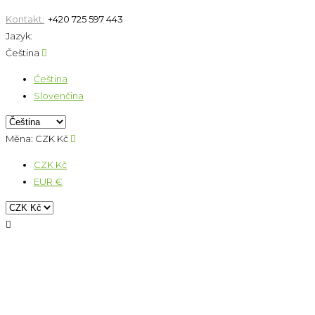
Kontakt:
+420 725 597 443
Jazyk:
Čeština

Čeština
Slovenčina
Měna:
CZK Kč

CZK Kč
EUR €
