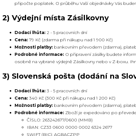
připočte poplatek. O průběhu Vaší objednávky Vás bude
2) Výdejní místa Zásilkovny
Dodací lhůta:
2 - 5 pracovních dní
Cena:
79 Kč (zdarma při nákupu nad 1 900 Kč)
Možnosti platby:
bankovním převodem (zdarma),
plate
Podrobné informace:
O připravení zásilky budete info
osobně na vybrané výdejně Zásilkovny nebo v Z-boxu. I
3) Slovenská pošta (dodání na Slo
Dodací lhůta:
3 - 5 pracovních dní
Cena:
340 Kč (300 Kč při nákupu nad 1 200 Kč)
Možnosti platby:
bankovním převodem (zdarma), platebn
Podrobné informace:
Zboží je expedováno po převeden
ČÍSLO: 263242677/0600 (MMB)
IBAN: CZ33 0600 0000 0002 6324 2677
SWIFT (BIC): AGBACZPP