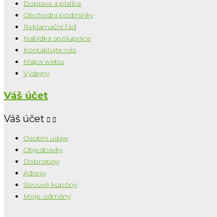
Doprava a platba
Obchodní podmínky
Reklamační řád
Nabídka spolupráce
Kontaktujte nás
Mapa webu
Výdejny
Váš účet
Váš účet


Osobní údaje
Objednávky
Dobropisy
Adresy
Slevové kupóny
Moje odměny