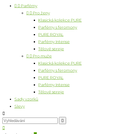


Parfémy


Pro ženy
Klasická kolekce PURE
Parfémy s feromony
PURE ROYAL
Parfémy Intense
Tělové spreje


Pro muže
Klasická kolekce PURE
Parfémy s feromony
PURE ROYAL
Parfémy Intense
Tělové spreje
Sady vzorků
Slevy


