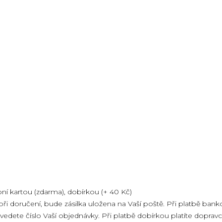
 kartou (zdarma), dobírkou (+ 40 Kč)
při doručení, bude zásilka uložena na Vaší poště. Při platbě b
dete číslo Vaší objednávky. Při platbě dobírkou platíte dopravci