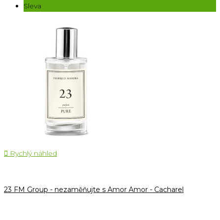
Sleva

Rychlý náhled
23 FM Group - nezaměňujte s Amor Amor - Cacharel