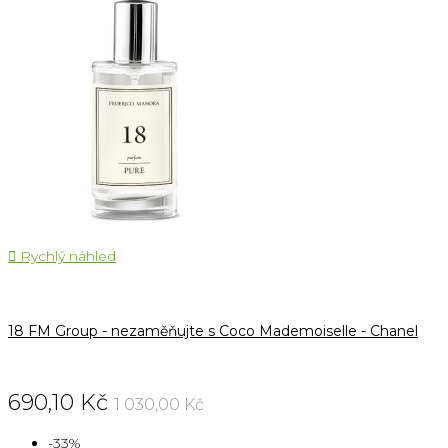

Rychlý náhled
18 FM Group - nezaměňujte s Coco Mademoiselle - Chanel
690,10 Kč
1 030,00 Kč
-33%