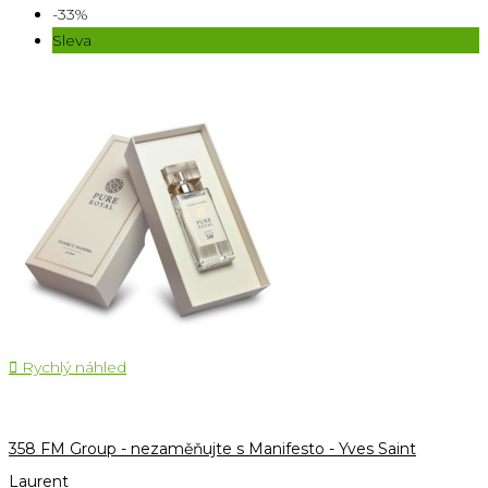
-33%
Sleva

Rychlý náhled
358 FM Group - nezaměňujte s Manifesto - Yves Saint
Laurent