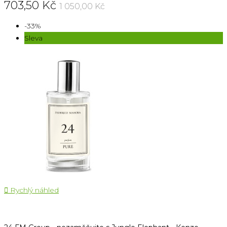
703,50 Kč
1 050,00 Kč
-33%
Sleva

Rychlý náhled