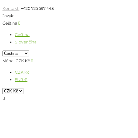
Kontakt:
+420 725 597 443
Jazyk:
Čeština

Čeština
Slovenčina
Měna:
CZK Kč

CZK Kč
EUR €
