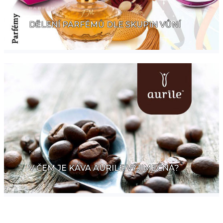
PARFÉMY
DĚLENÍ PARFÉMŮ DLE SKUPIN VŮNÍ
KÁVA
V ČEM JE KÁVA AURILE VÝJIMEČNÁ?