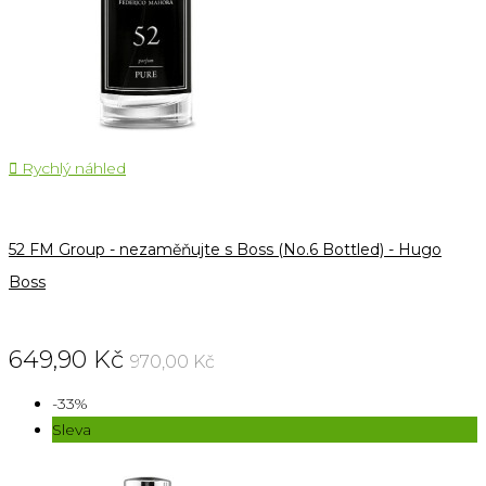

Rychlý náhled
52 FM Group - nezaměňujte s Boss (No.6 Bottled) - Hugo
Boss
649,90 Kč
970,00 Kč
-33%
Sleva