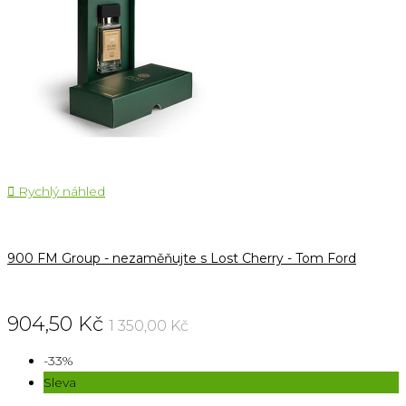

Rychlý náhled
900 FM Group - nezaměňujte s Lost Cherry - Tom Ford
904,50 Kč
1 350,00 Kč
-33%
Sleva