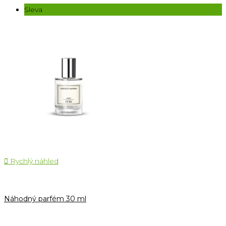
Sleva

Rychlý náhled
Náhodný parfém 30 ml