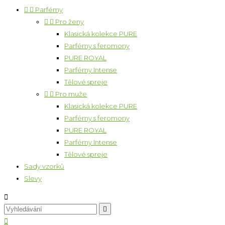


Parfémy


Pro ženy
Klasická kolekce PURE
Parfémy s feromony
PURE ROYAL
Parfémy Intense
Tělové spreje


Pro muže
Klasická kolekce PURE
Parfémy s feromony
PURE ROYAL
Parfémy Intense
Tělové spreje
Sady vzorků
Slevy


