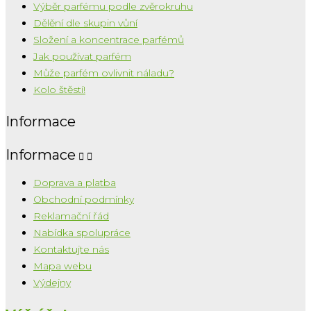
Výběr parfému podle zvěrokruhu
Dělění dle skupin vůní
Složení a koncentrace parfémů
Jak používat parfém
Může parfém ovlivnit náladu?
Kolo štěstí!
Informace
Informace


Doprava a platba
Obchodní podmínky
Reklamační řád
Nabídka spolupráce
Kontaktujte nás
Mapa webu
Výdejny