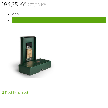
184,25 Kč
275,00 Kč
-33%
Sleva

Rychlý náhled