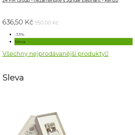
24 FM Group - nezaměňujte s Jungle Elephant - Kenzo
636,50 Kč
950,00 Kč
-33%
Sleva
Všechny nejprodávanější produkty

Sleva