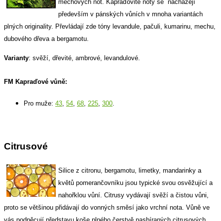
mechových not. Kapraďovité noty se
nacházejí
především v pánských vůních v mnoha variantách
plných originality. Převládají zde tóny levandule, pačuli, kumarinu, mechu,
dubového dřeva a bergamotu.
Varianty
: svěží, dřevité, ambrové, levandulové.
FM Kapraďové vůně:
Pro muže:
43
,
54
,
68
,
225
,
300
.
Citrusové
Silice z citronu, bergamotu, limetky, mandarinky a
květů pomerančovníku jsou typické svou osvěžující a
nahořklou vůní. Citrusy vydávají svěží a čistou vůni,
proto se většinou přidávají do vonných směsí jako vrchní nota. Vůně ve
vás podněcují představu koše plného čerstvě nasbíraných citrusových