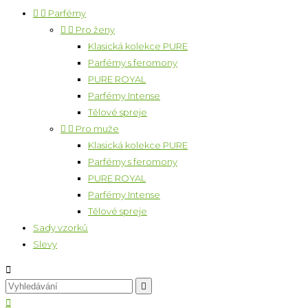


Parfémy


Pro ženy
Klasická kolekce PURE
Parfémy s feromony
PURE ROYAL
Parfémy Intense
Tělové spreje


Pro muže
Klasická kolekce PURE
Parfémy s feromony
PURE ROYAL
Parfémy Intense
Tělové spreje
Sady vzorků
Slevy


