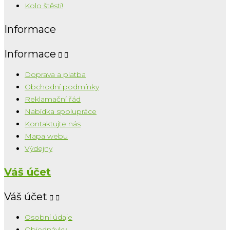
Kolo štěstí!
Informace
Informace


Doprava a platba
Obchodní podmínky
Reklamační řád
Nabídka spolupráce
Kontaktujte nás
Mapa webu
Výdejny
Váš účet
Váš účet


Osobní údaje
Objednávky