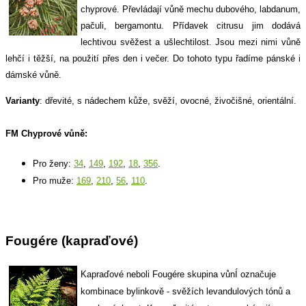
chyprové. Převládají vůně mechu dubového, labdanum,
pačuli, bergamontu. Přídavek citrusu jim dodává
lechtivou svěžest a ušlechtilost. Jsou mezi nimi vůně
lehčí i těžší, na použití přes den i večer. Do tohoto typu řadíme pánské i
dámské vůně.
Varianty
: dřevité, s nádechem kůže, svěží, ovocné, živočišné, orientální.
FM Chyprové vůně:
Pro ženy:
34
,
149
,
192
,
18
,
356
.
Pro muže:
169
,
210
,
56
,
110
.
Fougére (kapraďové)
Kapraďové neboli Fougére skupina vůnÍ označuje
kombinace bylinkově - svěžích levandulových tónů a