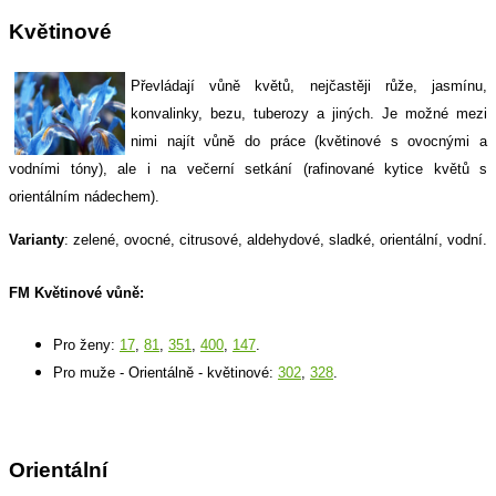
Květinové
Převládají vůně květů, nejčastěji růže, jasmínu,
konvalinky, bezu, tuberozy a jiných. Je možné mezi
nimi najít vůně do práce (květinové s ovocnými a
vodními tóny), ale i na večerní setkání (rafinované kytice květů s
orientálním nádechem).
Varianty
: zelené, ovocné, citrusové, aldehydové, sladké, orientální, vodní.
FM Květinové vůně:
Pro ženy:
17
,
81
,
351
,
400
,
147
.
Pro muže - Orientálně - květinové:
302
,
328
.
Orientální