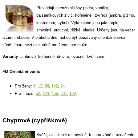
Převládají intenzívní tóny pudru, vanilky,
balzamikových živic, kořeněné i zvířecí (ambra, pižmo,
kastoreum, cybet). Vykreslené jsou jako teplé,
smyslné, erotické, těžké, sladké. Určeny jsou na večer
a zimní období. V průběhu dne mohou být používány orientálně-svěží
vůně. Josu mezi nimi vůně pro ženy i pro muže.
Varianty
: ambrové, kořeněné, dřevité, ovocné, květinové
.
FM Orientální vůně:
Pro ženy:
9
,
12
,
98
,
142
,
24
.
Pro muže:
52
,
224
,
456
,
301
,
199
.
Chyprové
(cypříškové)
Svěží, ale i teplé a smyslné, to jsou vůně s označením