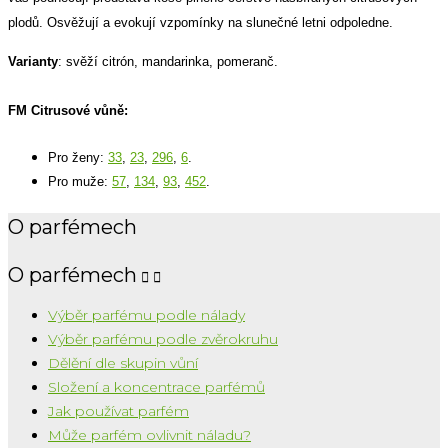
plodů. Osvěžují a evokují vzpomínky na slunečné letni odpoledne.
Varianty
: svěží citrón, mandarinka, pomeranč.
FM Citrusové vůně:
Pro ženy:
33
,
23
,
296
,
6
.
Pro muže:
57
,
134
,
93
,
452
.
O parfémech
O parfémech


Výběr parfému podle nálady
Výběr parfému podle zvěrokruhu
Dělění dle skupin vůní
Složení a koncentrace parfémů
Jak používat parfém
Může parfém ovlivnit náladu?