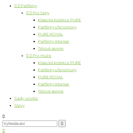


Parfémy


Pro ženy
Klasická kolekce PURE
Parfémy s feromony
PURE ROYAL
Parfémy Intense
Tělové spreje


Pro muže
Klasická kolekce PURE
Parfémy s feromony
PURE ROYAL
Parfémy Intense
Tělové spreje
Sady vzorků
Slevy


