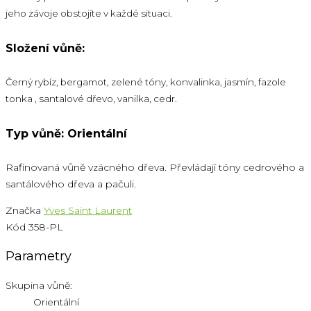
jeho závoje obstojíte v každé situaci.
Složení vůně:
Černý rybíz, bergamot, zelené tóny,
konvalinka, jasmín
, fazole
tonka
, santalové dřevo, vanilka, cedr
.
Typ vůně: Orientální
Rafinovaná vůně vzácného dřeva. Převládají tóny cedrového a
santálového dřeva a pačuli.
Značka
Yves Saint Laurent
Kód
358-PL
Parametry
Skupina vůně:
Orientální