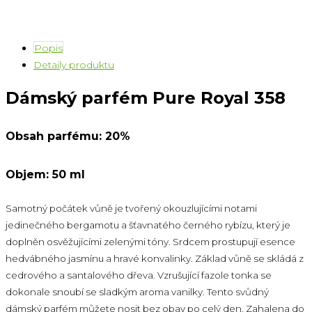
Popis
Detaily produktu
Dámský parfém Pure Royal 358
Obsah parfému: 20%
Objem: 50 ml
Samotný počátek vůně je tvořený okouzlujícími notami
jedinečného bergamotu a šťavnatého černého rybízu, který je
doplněn osvěžujícími zelenými tóny. Srdcem prostupují esence
hedvábného jasmínu a hravé konvalinky. Základ vůně se skládá z
cedrového a santalového dřeva. Vzrušující fazole tonka se
dokonale snoubí se sladkým aroma vanilky. Tento svůdný
dámský parfém můžete nosit bez obav po celý den. Zahalena do