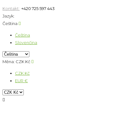
Kontakt:
+420 725 597 443
Jazyk:
Čeština

Čeština
Slovenčina
Měna:
CZK Kč

CZK Kč
EUR €
