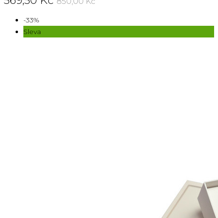
569,50 Kč
850,00 Kč
-33%
Sleva