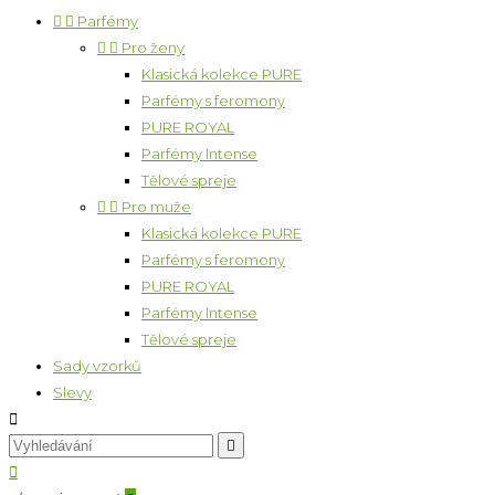


Parfémy


Pro ženy
Klasická kolekce PURE
Parfémy s feromony
PURE ROYAL
Parfémy Intense
Tělové spreje


Pro muže
Klasická kolekce PURE
Parfémy s feromony
PURE ROYAL
Parfémy Intense
Tělové spreje
Sady vzorků
Slevy


