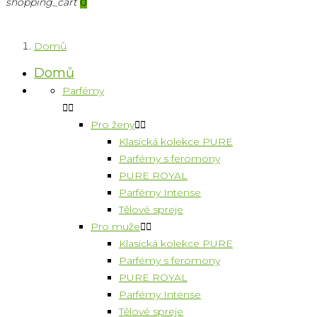
shopping_cart
0
Domů
Domů
Parfémy


Pro ženy


Klasická kolekce PURE
Parfémy s feromony
PURE ROYAL
Parfémy Intense
Tělové spreje
Pro muže


Klasická kolekce PURE
Parfémy s feromony
PURE ROYAL
Parfémy Intense
Tělové spreje