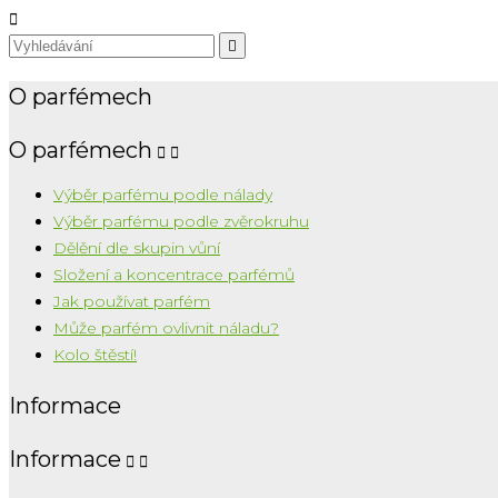


O parfémech
O parfémech


Výběr parfému podle nálady
Výběr parfému podle zvěrokruhu
Dělění dle skupin vůní
Složení a koncentrace parfémů
Jak používat parfém
Může parfém ovlivnit náladu?
Kolo štěstí!
Informace
Informace

