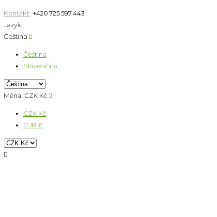
Kontakt:
+420 725 597 443
Jazyk:
Čeština

Čeština
Slovenčina
Měna:
CZK Kč

CZK Kč
EUR €
