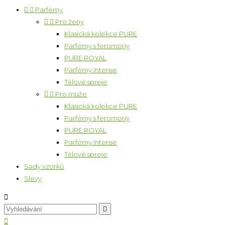


Parfémy


Pro ženy
Klasická kolekce PURE
Parfémy s feromony
PURE ROYAL
Parfémy Intense
Tělové spreje


Pro muže
Klasická kolekce PURE
Parfémy s feromony
PURE ROYAL
Parfémy Intense
Tělové spreje
Sady vzorků
Slevy


