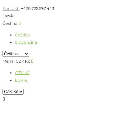
Kontakt:
+420 725 597 443
Jazyk:
Čeština

Čeština
Slovenčina
Měna:
CZK Kč

CZK Kč
EUR €
