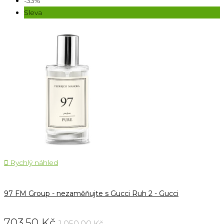
-33%
Sleva

Rychlý náhled
97 FM Group - nezaměňujte s Gucci Ruh 2 - Gucci
703,50 Kč
1 050,00 Kč