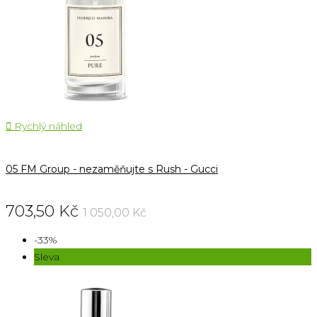

Rychlý náhled
05 FM Group - nezaměňujte s Rush - Gucci
703,50 Kč
1 050,00 Kč
-33%
Sleva