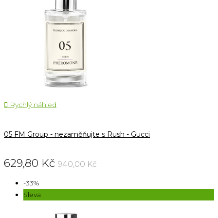

Rychlý náhled
05 FM Group - nezaměňujte s Rush - Gucci
629,80 Kč
940,00 Kč
-33%
Sleva