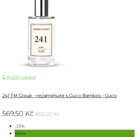

Rychlý náhled
241 FM Group - nezaměňujte s Gucci Bamboo - Gucci
569,50 Kč
850,00 Kč
-33%
Sleva