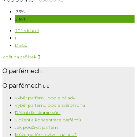
-33%
Sleva

Předchozí
1
Další

Zpět na začátek

O parfémech
O parfémech


Výběr parfému podle nálady
Výběr parfému podle zvěrokruhu
Dělění dle skupin vůní
Složení a koncentrace parfémů
Jak používat parfém
Může parfém ovlivnit náladu?