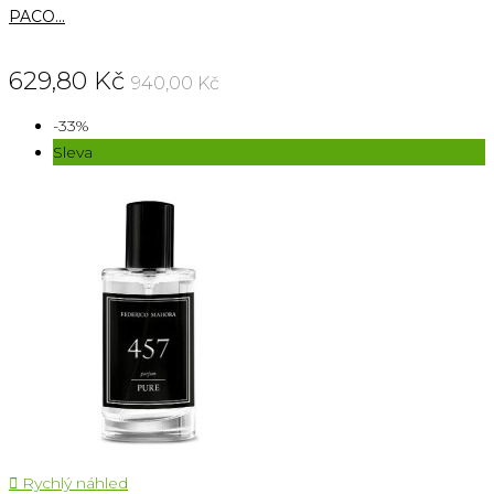
PACO...
629,80 Kč
940,00 Kč
-33%
Sleva

Rychlý náhled