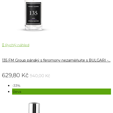

Rychlý náhled
135 FM Group pánský s feromony nezaměňujte s BULGARI -...
629,80 Kč
940,00 Kč
-33%
Sleva