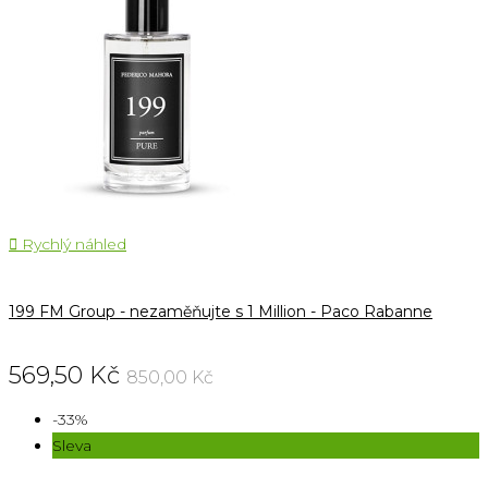

Rychlý náhled
199 FM Group - nezaměňujte s 1 Million - Paco Rabanne
569,50 Kč
850,00 Kč
-33%
Sleva