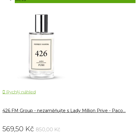

Rychlý náhled
426 FM Group - nezaměňujte s Lady Million Prive - Paco...
569,50 Kč
850,00 Kč