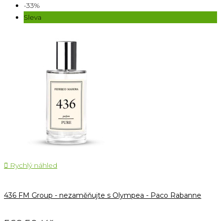
-33%
Sleva

Rychlý náhled
436 FM Group - nezaměňujte s Olympea - Paco Rabanne