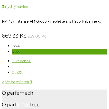

Rychlý náhled
FM 457 Intense FM Group – nepleťte si s Paco Rabanne -...
669,33 Kč
999,00 Kč
-33%
Sleva

Předchozí
1
Další

Zpět na začátek

O parfémech
O parfémech

