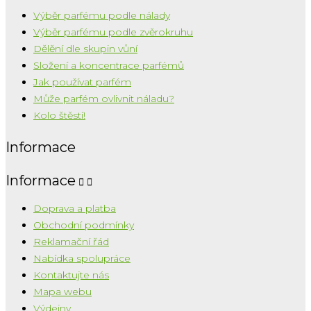
Výběr parfému podle nálady
Výběr parfému podle zvěrokruhu
Dělění dle skupin vůní
Složení a koncentrace parfémů
Jak používat parfém
Může parfém ovlivnit náladu?
Kolo štěstí!
Informace
Informace


Doprava a platba
Obchodní podmínky
Reklamační řád
Nabídka spolupráce
Kontaktujte nás
Mapa webu
Výdejny