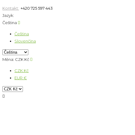
Kontakt:
+420 725 597 443
Jazyk:
Čeština

Čeština
Slovenčina
Měna:
CZK Kč

CZK Kč
EUR €
