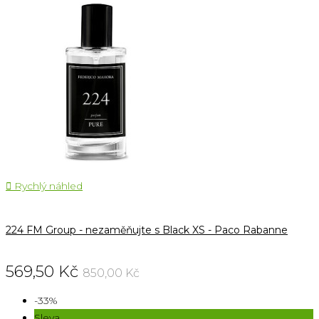

Rychlý náhled
224 FM Group - nezaměňujte s Black XS - Paco Rabanne
569,50 Kč
850,00 Kč
-33%
Sleva