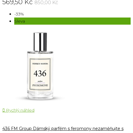
569,50 Kč
850,00 Kč
-33%
Sleva

Rychlý náhled
436 FM Group Dámský parfém s feromony nezaměňujte s