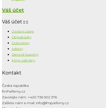
Váš účet
Váš účet


Osobní údaje
Objednávky
Dobropisy
Adresy
Slevové kupóny
Moje odměny
Kontakt
Česká republika
fmParfemy.cz
Zavolejte nám:
+420 736 502 376
Zašlete nám e-mail:
info@fmparfemy.cz