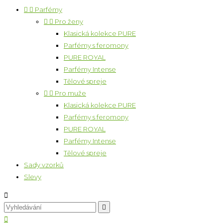


Parfémy


Pro ženy
Klasická kolekce PURE
Parfémy s feromony
PURE ROYAL
Parfémy Intense
Tělové spreje


Pro muže
Klasická kolekce PURE
Parfémy s feromony
PURE ROYAL
Parfémy Intense
Tělové spreje
Sady vzorků
Slevy


