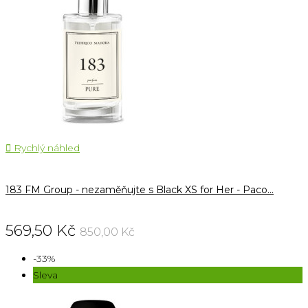

Rychlý náhled
183 FM Group - nezaměňujte s Black XS for Her - Paco...
569,50 Kč
850,00 Kč
-33%
Sleva