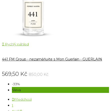

Rychlý náhled
441 FM Group - nezaměňujte s Mon Guerlain - GUERLAIN
569,50 Kč
850,00 Kč
-33%
Sleva

Předchozí
1