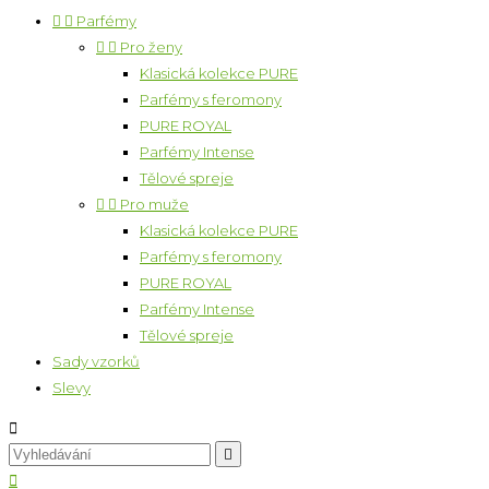


Parfémy


Pro ženy
Klasická kolekce PURE
Parfémy s feromony
PURE ROYAL
Parfémy Intense
Tělové spreje


Pro muže
Klasická kolekce PURE
Parfémy s feromony
PURE ROYAL
Parfémy Intense
Tělové spreje
Sady vzorků
Slevy


