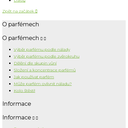
Další

Zpět na začátek

O parfémech
O parfémech


Výběr parfému podle nálady
Výběr parfému podle zvěrokruhu
Dělění dle skupin vůní
Složení a koncentrace parfémů
Jak používat parfém
Může parfém ovlivnit náladu?
Kolo štěstí!
Informace
Informace

