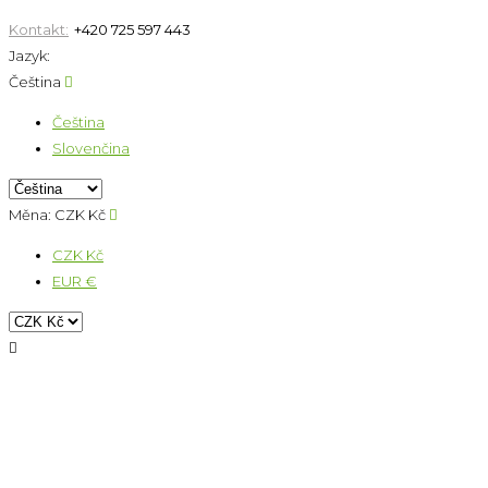
Kontakt:
+420 725 597 443
Jazyk:
Čeština

Čeština
Slovenčina
Měna:
CZK Kč

CZK Kč
EUR €
