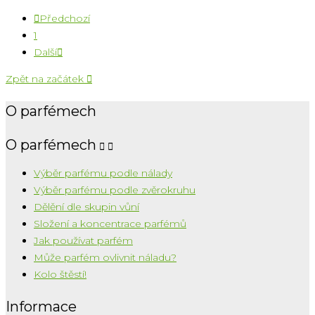

Předchozí
1
Další

Zpět na začátek

O parfémech
O parfémech


Výběr parfému podle nálady
Výběr parfému podle zvěrokruhu
Dělění dle skupin vůní
Složení a koncentrace parfémů
Jak používat parfém
Může parfém ovlivnit náladu?
Kolo štěstí!
Informace