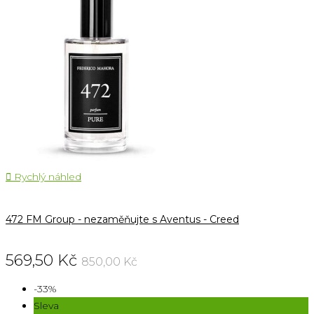

Rychlý náhled
472 FM Group - nezaměňujte s Aventus - Creed
569,50 Kč
850,00 Kč
-33%
Sleva