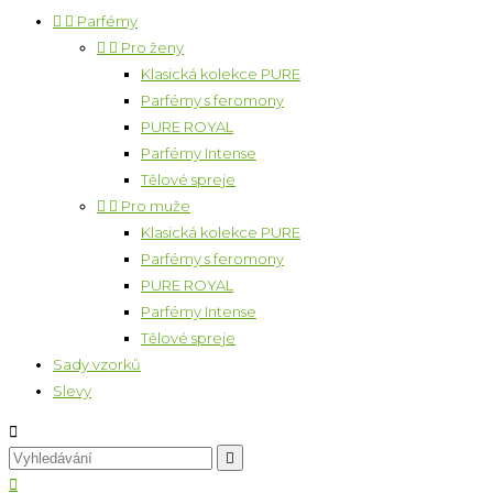


Parfémy


Pro ženy
Klasická kolekce PURE
Parfémy s feromony
PURE ROYAL
Parfémy Intense
Tělové spreje


Pro muže
Klasická kolekce PURE
Parfémy s feromony
PURE ROYAL
Parfémy Intense
Tělové spreje
Sady vzorků
Slevy


