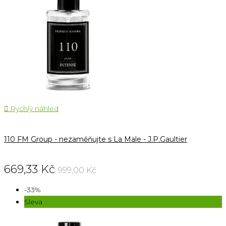

Rychlý náhled
110 FM Group - nezaměňujte s La Male - J.P.Gaultier
669,33 Kč
999,00 Kč
-33%
Sleva