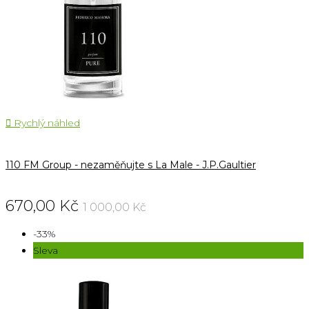

Rychlý náhled
110 FM Group - nezaměňujte s La Male - J.P.Gaultier
670,00 Kč
1 000,00 Kč
-33%
Sleva