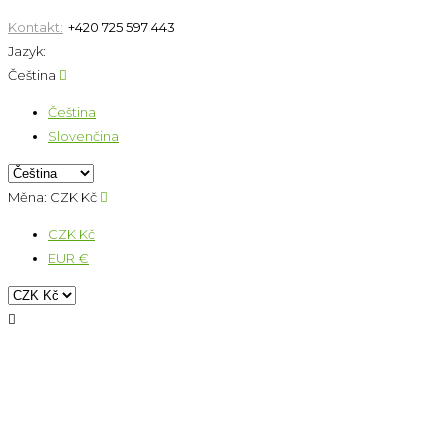
Kontakt:
+420 725 597 443
Jazyk:
Čeština

Čeština
Slovenčina
Měna:
CZK Kč

CZK Kč
EUR €
