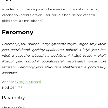
V parfémech převažují exotické esence z orientálních rostlin,
vzácného koření a dřevin. Jsou těžké a hodí se pro večerní
příležitosti a zimní období.
Feromony
Feromony jsou přírodní látky vytvářené živými organismy, které
jsou podvědomě vysílány opačnému pohlaví. I když jsou bez
vůně a zápachu, působí na podvědomí každé osoby v okolí.
Působí jako přírodní podněcovatel vyvolávající romantické
vzrušení. Feromony jsou atributem atraktivnosti a podkreslují
osobnost.
Značka
Giorgio Armani
Kód
064-PF
Parametry
Skupina vůně: