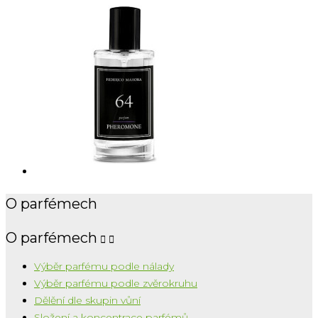
O parfémech
O parfémech


Výběr parfému podle nálady
Výběr parfému podle zvěrokruhu
Dělění dle skupin vůní
Složení a koncentrace parfémů