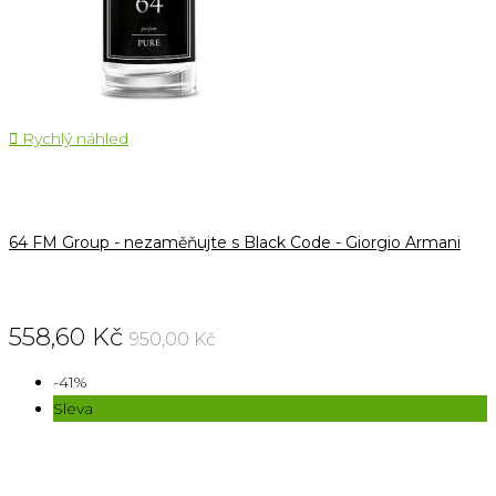

Rychlý náhled
64 FM Group - nezaměňujte s Black Code - Giorgio Armani
558,60 Kč
950,00 Kč
-41%
Sleva