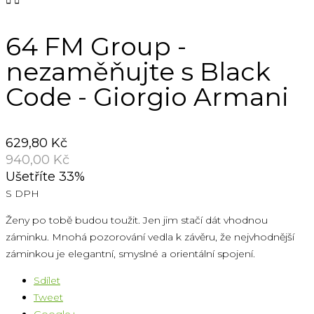


64 FM Group -
nezaměňujte s Black
Code - Giorgio Armani
629,80 Kč
940,00 Kč
Ušetříte 33%
S DPH
Ženy po tobě budou toužit. Jen jim stačí dát vhodnou
záminku. Mnohá pozorování vedla k závěru, že nejvhodnější
záminkou je elegantní, smyslné a orientální spojení.
Sdílet
Tweet