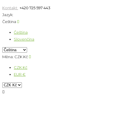
Kontakt:
+420 725 597 443
Jazyk:
Čeština

Čeština
Slovenčina
Měna:
CZK Kč

CZK Kč
EUR €
