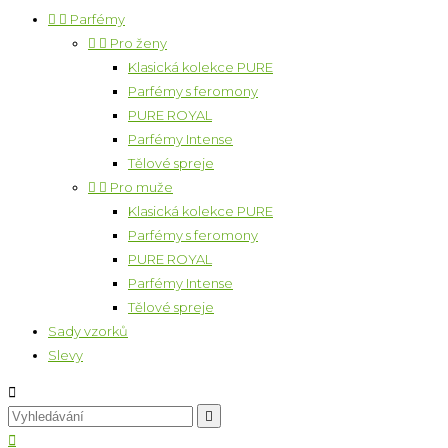


Parfémy


Pro ženy
Klasická kolekce PURE
Parfémy s feromony
PURE ROYAL
Parfémy Intense
Tělové spreje


Pro muže
Klasická kolekce PURE
Parfémy s feromony
PURE ROYAL
Parfémy Intense
Tělové spreje
Sady vzorků
Slevy


