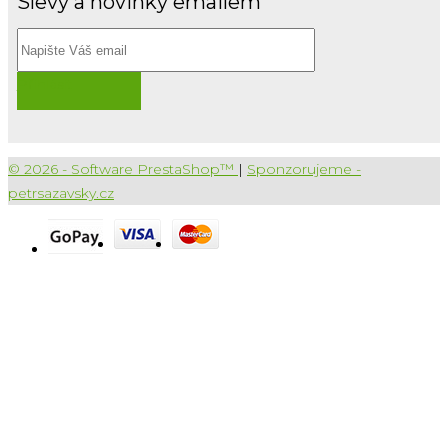
Slevy a novinky emailem
Přihlásit
© 2026 - Software PrestaShop™
|
Sponzorujeme -
petrsazavsky.cz