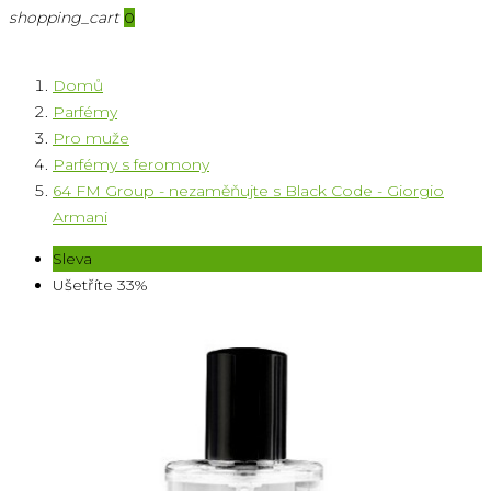
shopping_cart
0
Domů
Parfémy
Pro muže
Parfémy s feromony
64 FM Group - nezaměňujte s Black Code - Giorgio
Armani
Sleva
Ušetříte 33%