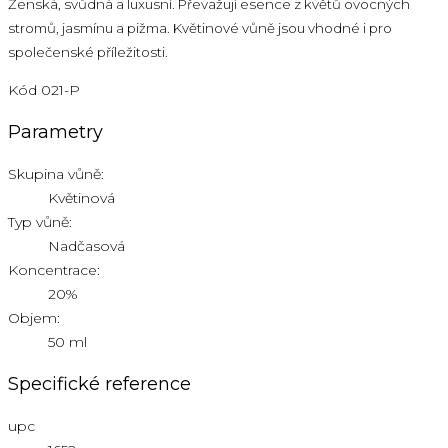
Ženská, svůdná a luxusní. Převažují esence z květů ovocných
stromů, jasmínu a pižma. Květinové vůně jsou vhodné i pro
společenské příležitosti.
Kód
021-P
Parametry
Skupina vůně:
Květinová
Typ vůně:
Nadčasová
Koncentrace:
20%
Objem:
50 ml
Specifické reference
upc