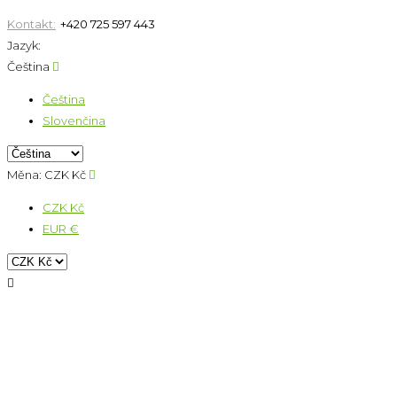
Kontakt:
+420 725 597 443
Jazyk:
Čeština

Čeština
Slovenčina
Měna:
CZK Kč

CZK Kč
EUR €
