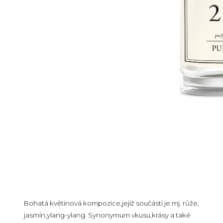
Bohatá květinová kompozice,jejíž součástí je mj. růže,
jasmín,ylang-ylang. Synonymum vkusu,krásy a také