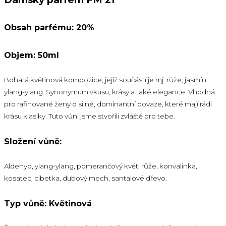
Obsah parfému: 20%
Objem: 50ml
Bohatá květinová kompozice, jejíž součástí je mj. růže, jasmín,
ylang-ylang. Synonymum vkusu, krásy a také elegance. Vhodná
pro rafinované ženy o silné, dominantní povaze, které mají rádi
krásu klasiky. Tuto vůni jsme stvořili zvláště pro tebe.
Složení vůně:
Aldehyd, ylang-ylang, pomerančový květ, růže, konvalinka,
kosatec, cibetka, dubový mech, santalové dřevo.
Typ vůně: Květinová