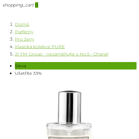
shopping_cart
0
Domů
Parfémy
Pro ženy
Klasická kolekce PURE
21 FM Group - nezaměňujte s No.5 - Chanel
Sleva
Ušetříte 33%