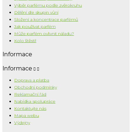
Výběr parfému podle zvěrokruhu
Dělění dle skupin vůní
Složení a koncentrace parfémů
Jak používat parfém
Může parfém ovlivnit náladu?
Kolo štěstí!
Informace
Informace


Doprava a platba
Obchodní podmínky
Reklamační řád
Nabídka spolupráce
Kontaktujte nás
Mapa webu
Výdejny