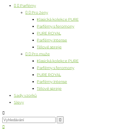


Parfémy


Pro ženy
Klasická kolekce PURE
Parfémy s feromony
PURE ROYAL
Parfémy Intense
Tělové spreje


Pro muže
Klasická kolekce PURE
Parfémy s feromony
PURE ROYAL
Parfémy Intense
Tělové spreje
Sady vzorků
Slevy


