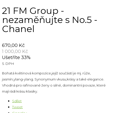
21 FM Group -
nezaměňujte s No.5 -
Chanel
670,00 Kč
1 000,00 Kč
Ušetříte 33%
S DPH
Bohatá květinová kompozice,jejíž součástí je mj. růže,
jasmín,ylang-ylang. Synonymum vkusu,krásy a také elegance.
Vhodná pro rafinované ženy o silné, dominantní povaze, které
mají rádi krásu klasiky.
Sdílet
Tweet