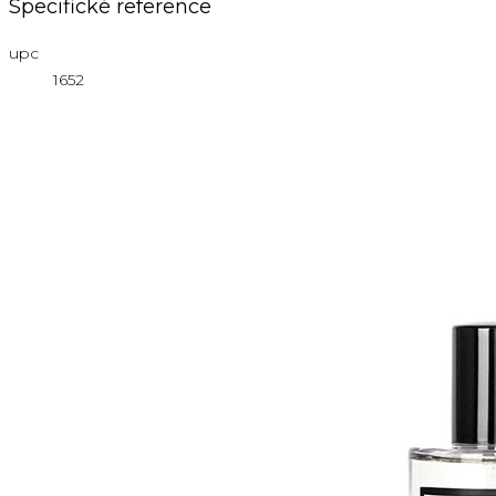
Specifické reference
upc
1652