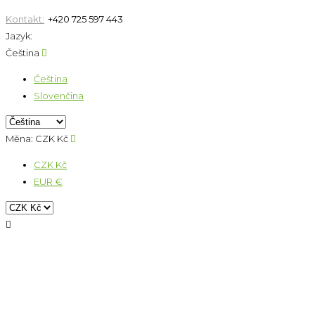
Kontakt:
+420 725 597 443
Jazyk:
Čeština

Čeština
Slovenčina
Měna:
CZK Kč

CZK Kč
EUR €
