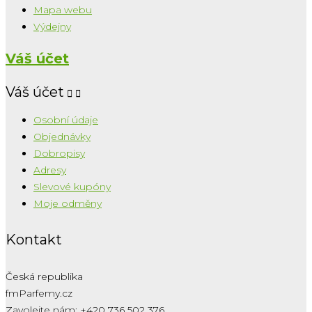
Mapa webu
Výdejny
Váš účet
Váš účet


Osobní údaje
Objednávky
Dobropisy
Adresy
Slevové kupóny
Moje odměny
Kontakt
Česká republika
fmParfemy.cz
Zavolejte nám:
+420 736 502 376