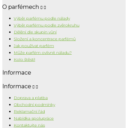
O parfémech


Výběr parfému podle nálady
Výběr parfému podle zvěrokruhu
Dělění dle skupin vůní
Složení a koncentrace parfémů
Jak používat parfém
Může parfém ovlivnit náladu?
Kolo štěstí!
Informace
Informace


Doprava a platba
Obchodní podmínky
Reklamační řád
Nabídka spolupráce
Kontaktujte nás