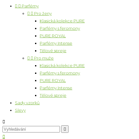


Parfémy


Pro ženy
Klasická kolekce PURE
Parfémy s feromony
PURE ROYAL
Parfémy Intense
Tělové spreje


Pro muže
Klasická kolekce PURE
Parfémy s feromony
PURE ROYAL
Parfémy Intense
Tělové spreje
Sady vzorků
Slevy


