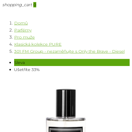
shopping_cart
0
Domů
Parfémy
Pro muže
Klasická kolekce PURE
301 FM Group - nezaměňujte s Only the Brave - Diesel
Sleva
Ušetříte 33%