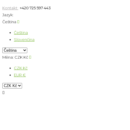
Kontakt:
+420 725 597 443
Jazyk:
Čeština

Čeština
Slovenčina
Měna:
CZK Kč

CZK Kč
EUR €
