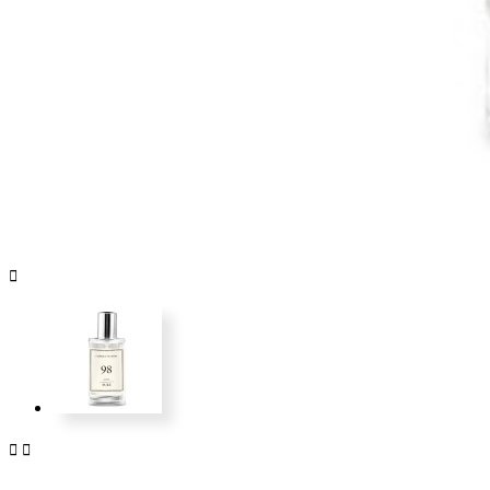


