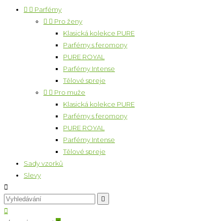


Parfémy


Pro ženy
Klasická kolekce PURE
Parfémy s feromony
PURE ROYAL
Parfémy Intense
Tělové spreje


Pro muže
Klasická kolekce PURE
Parfémy s feromony
PURE ROYAL
Parfémy Intense
Tělové spreje
Sady vzorků
Slevy


