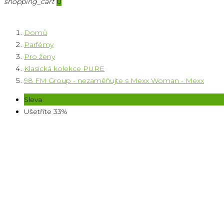
shopping_cart
0
Domů
Parfémy
Pro ženy
Klasická kolekce PURE
98 FM Group - nezaměňujte s Mexx Woman - Mexx
Sleva
Ušetříte 33%