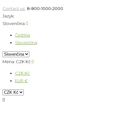
Contact us:
8-800-1000-2000
Jazyk:
Slovenčina

Čeština
Slovenčina
Mena:
CZK Kč

CZK Kč
EUR €
