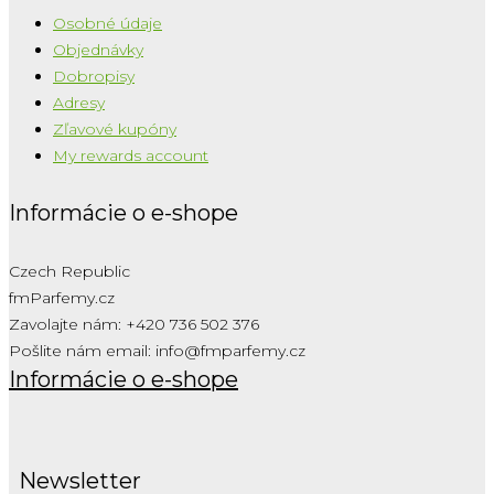
Osobné údaje
Objednávky
Dobropisy
Adresy
Zľavové kupóny
My rewards account
Informácie o e-shope
Czech Republic
fmParfemy.cz
Zavolajte nám:
+420 736 502 376
Pošlite nám email:
info@fmparfemy.cz
Informácie o e-shope
Newsletter