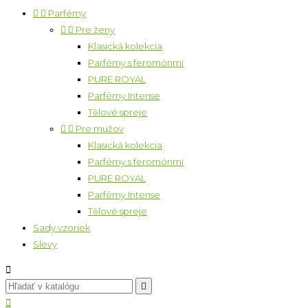


Parfémy


Pre ženy
Klasická kolekcia
Parfémy s feromónmi
PURE ROYAL
Parfémy Intense
Tělové spreje


Pre mužov
Klasická kolekcia
Parfémy s feromónmi
PURE ROYAL
Parfémy Intense
Tělové spreje
Sady vzoriek
Slevy


