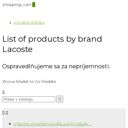
shopping_cart
0
Úvodná stránka
List of products by brand
Lacoste
Ospravedlňujeme sa za nepríjemnosti.
Znova hľadať to čo hľadáte




Vyberte si parfém podľa svojej nálady ...