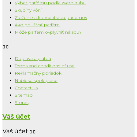
Výber parfému podľa zverokruhu
Skupiny vôní
Zloženie a koncentrácia parfémov
Ako používať parfém
Môže parfém ovplyvniť náladu?


Doprava a platba
Terms and conditions of use
Reklamačný poriadok
Nabídka spolupráce
Contact us
Sitemap
Stores
Váš účet
Váš účet

