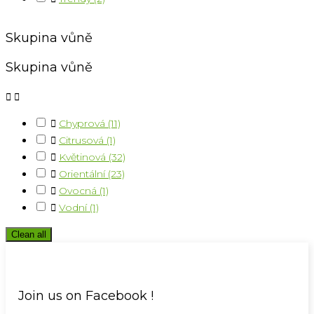
Skupina vůně
Skupina vůně



Chyprová
(11)

Citrusová
(1)

Květinová
(32)

Orientální
(23)

Ovocná
(1)

Vodní
(1)
Clean all
Join us on Facebook !