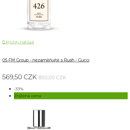

Rýchly náhľad
05 FM Group - nezaměňujte s Rush - Gucci
569,50 CZK
850,00 CZK
-33%
Znížená cena