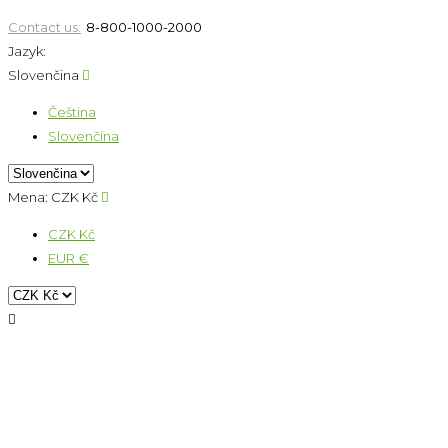
Contact us:
8-800-1000-2000
Jazyk:
Slovenčina

Čeština
Slovenčina
Mena:
CZK Kč

CZK Kč
EUR €
