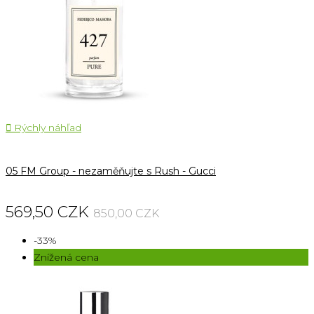

Rýchly náhľad
05 FM Group - nezaměňujte s Rush - Gucci
569,50 CZK
850,00 CZK
-33%
Znížená cena