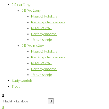


Parfémy


Pre ženy
Klasická kolekcia
Parfémy s feromónmi
PURE ROYAL
Parfémy Intense
Tělové spreje


Pre mužov
Klasická kolekcia
Parfémy s feromónmi
PURE ROYAL
Parfémy Intense
Tělové spreje
Sady vzoriek
Slevy


