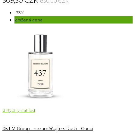
569,50 CZK
850,00 CZK
-33%
Znížená cena

Rýchly náhľad
05 FM Group - nezaměňujte s Rush - Gucci