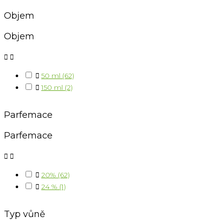
Objem
Objem



50 ml
(62)

150 ml
(2)
Parfemace
Parfemace



20%
(62)

24 %
(1)
Typ vůně