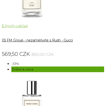

Rýchly náhľad
05 FM Group - nezaměňujte s Rush - Gucci
569,50 CZK
850,00 CZK
-33%
Znížená cena