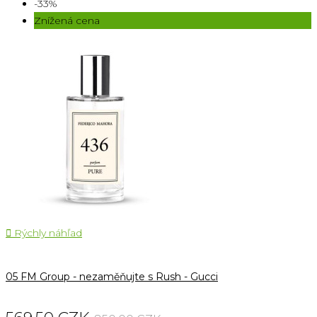
-33%
Znížená cena

Rýchly náhľad
05 FM Group - nezaměňujte s Rush - Gucci