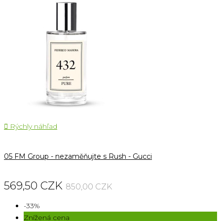

Rýchly náhľad
05 FM Group - nezaměňujte s Rush - Gucci
569,50 CZK
850,00 CZK
-33%
Znížená cena