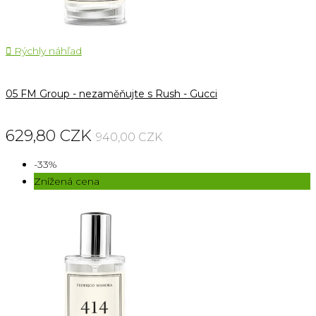

Rýchly náhľad
05 FM Group - nezaměňujte s Rush - Gucci
629,80 CZK
940,00 CZK
-33%
Znížená cena