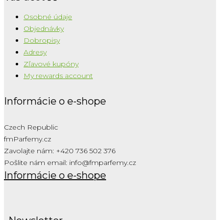
Osobné údaje
Objednávky
Dobropisy
Adresy
Zľavové kupóny
My rewards account
Informácie o e-shope
Czech Republic
fmParfemy.cz
Zavolajte nám:
+420 736 502 376
Pošlite nám email:
info@fmparfemy.cz
Informácie o e-shope