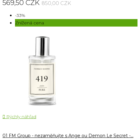
569,50 CZK
850,00 CZK
-33%
Znížená cena

Rýchly náhľad
01 FM Group - nezaměňujte s Ange ou Demon Le Secret -...