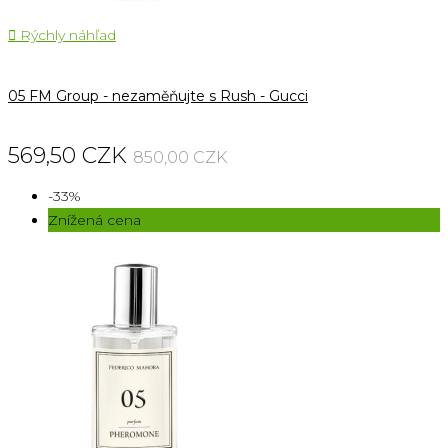

Rýchly náhľad
05 FM Group - nezaměňujte s Rush - Gucci
569,50 CZK
850,00 CZK
-33%
Znížená cena