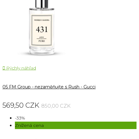

Rýchly náhľad
05 FM Group - nezaměňujte s Rush - Gucci
569,50 CZK
850,00 CZK
-33%
Znížená cena