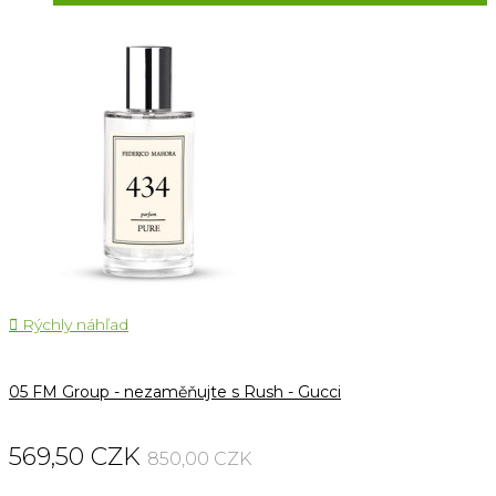

Rýchly náhľad
05 FM Group - nezaměňujte s Rush - Gucci
569,50 CZK
850,00 CZK