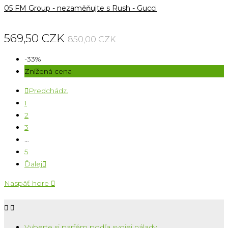
05 FM Group - nezaměňujte s Rush - Gucci
569,50 CZK
850,00 CZK
-33%
Znížená cena

Predchádz.
1
2
3
…
5
Ďalej

Naspäť hore



Vyberte si parfém podľa svojej nálady ...