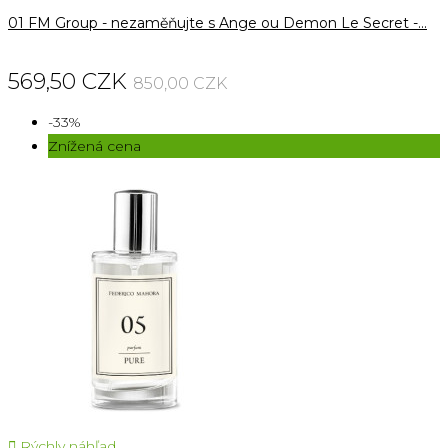
01 FM Group - nezaměňujte s Ange ou Demon Le Secret -...
569,50 CZK
850,00 CZK
-33%
Znížená cena

Rýchly náhľad