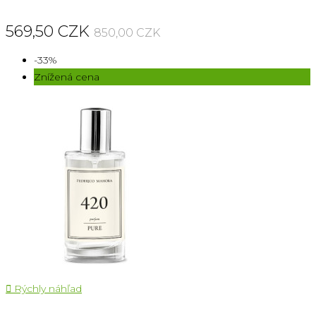
569,50 CZK
850,00 CZK
-33%
Znížená cena

Rýchly náhľad