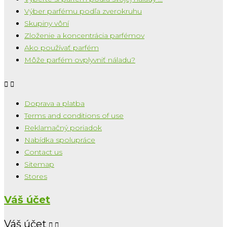
Výber parfému podľa zverokruhu
Skupiny vôní
Zloženie a koncentrácia parfémov
Ako používať parfém
Môže parfém ovplyvniť náladu?


Doprava a platba
Terms and conditions of use
Reklamačný poriadok
Nabídka spolupráce
Contact us
Sitemap
Stores
Váš účet
Váš účet

