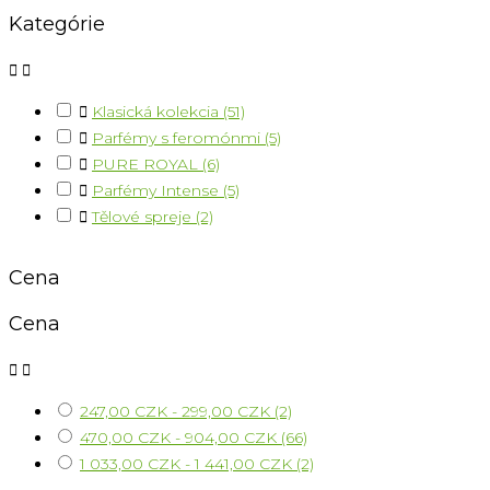
Kategórie



Klasická kolekcia
(51)

Parfémy s feromónmi
(5)

PURE ROYAL
(6)

Parfémy Intense
(5)

Tělové spreje
(2)
Cena
Cena


247,00 CZK - 299,00 CZK
(2)
470,00 CZK - 904,00 CZK
(66)
1 033,00 CZK - 1 441,00 CZK
(2)