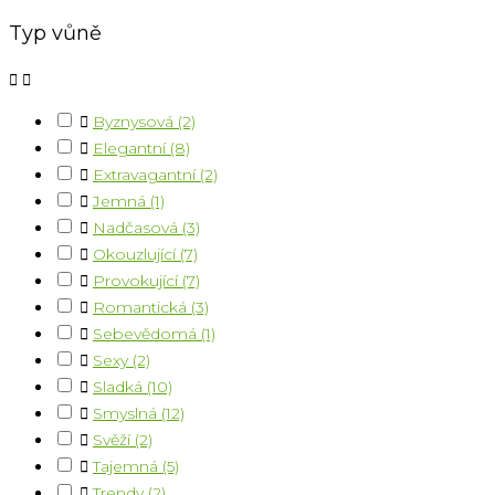
Typ vůně



Byznysová
(2)

Elegantní
(8)

Extravagantní
(2)

Jemná
(1)

Nadčasová
(3)

Okouzlující
(7)

Provokující
(7)

Romantická
(3)

Sebevědomá
(1)

Sexy
(2)

Sladká
(10)

Smyslná
(12)

Svěží
(2)

Tajemná
(5)

Trendy
(2)