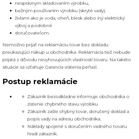
nesprávnym skladovaním výrobku,
bežným používaním výrobku (skryté vady),
živlami ako je voda, oheň, blesk alebo iný elektrický
výboj a podobné
doručovateľom.
Nemožno prijať na reklamáciu tovar bez dokladu
preukazujúci nákup u obchodníka. Reklamácia tiež nebude
prijatá z dôvodu nevyhovujúcich vlastností tovaru. Na takéto
situácie sa vzťahuje Garancia vrátenia peňazí.
Postup reklamácie
Zákazník bezodkladne informuje obchodníka o
zistenie chybného stavu výrobku.
Zákazník zašle chybný tovar, doručený doklad a
popis vady na adresu obchodníka.
Náklady spojené s doručením vadného tovaru
hradí zákazník.