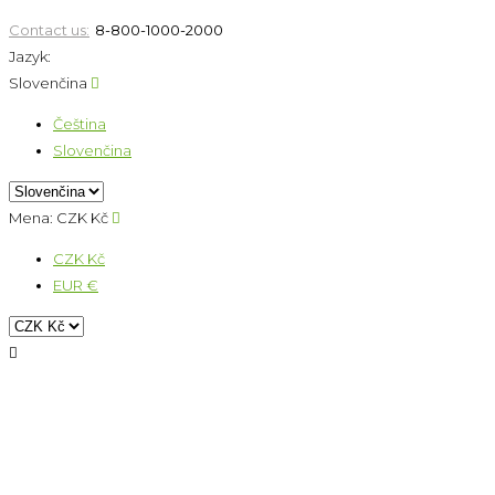
Contact us:
8-800-1000-2000
Jazyk:
Slovenčina

Čeština
Slovenčina
Mena:
CZK Kč

CZK Kč
EUR €
