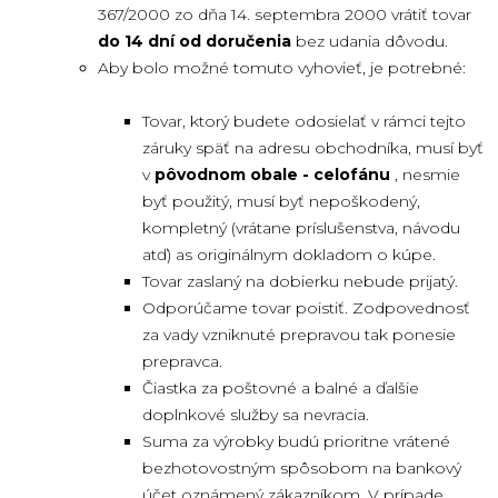
367/2000 zo dňa 14. septembra 2000 vrátiť tovar
do 14 dní od doručenia
bez udania dôvodu.
Aby bolo možné tomuto vyhovieť, je potrebné:
Tovar, ktorý budete odosielať v rámci tejto
záruky späť na adresu obchodníka, musí byť
v
pôvodnom obale - celofánu
, nesmie
byť použitý, musí byť nepoškodený,
kompletný (vrátane príslušenstva, návodu
atď) as originálnym dokladom o kúpe.
Tovar zaslaný na dobierku nebude prijatý.
Odporúčame tovar poistiť. Zodpovednosť
za vady vzniknuté prepravou tak ponesie
prepravca.
Čiastka za poštovné a balné a ďalšie
doplnkové služby sa nevracia.
Suma za výrobky budú prioritne vrátené
bezhotovostným spôsobom na bankový
účet oznámený zákazníkom. V prípade