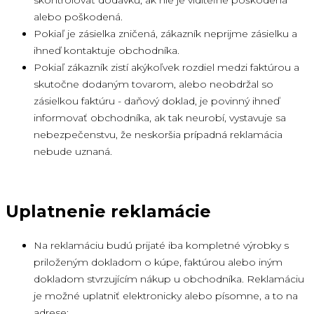
skontrolovať dodávku, ak nie je viditeľne poškodená
alebo poškodená.
Pokiaľ je zásielka zničená, zákazník neprijme zásielku a
ihneď kontaktuje obchodníka.
Pokiaľ zákazník zistí akýkoľvek rozdiel medzi faktúrou a
skutočne dodaným tovarom, alebo neobdržal so
zásielkou faktúru - daňový doklad, je povinný ihneď
informovať obchodníka, ak tak neurobí, vystavuje sa
nebezpečenstvu, že neskoršia prípadná reklamácia
nebude uznaná.
Uplatnenie reklamácie
Na reklamáciu budú prijaté iba kompletné výrobky s
priloženým dokladom o kúpe, faktúrou alebo iným
dokladom stvrzujícím nákup u obchodníka. Reklamáciu
je možné uplatniť elektronicky alebo písomne​​, a to na
adrese: