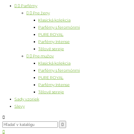


Parfémy


Pre ženy
Klasická kolekcia
Parfémy s feromónmi
PURE ROYAL
Parfémy Intense
Tělové spreje


Pre mužov
Klasická kolekcia
Parfémy s feromónmi
PURE ROYAL
Parfémy Intense
Tělové spreje
Sady vzoriek
Slevy


