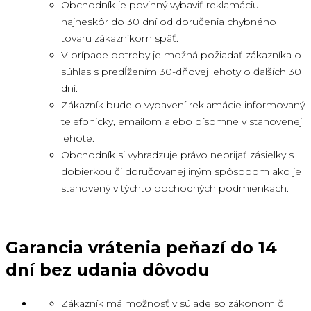
Obchodník je povinný vybaviť reklamáciu
najneskôr do 30 dní od doručenia chybného
tovaru zákazníkom späť.
V prípade potreby je možná požiadať zákazníka o
súhlas s predĺžením 30-dňovej lehoty o ďalších 30
dní.
Zákazník bude o vybavení reklamácie informovaný
telefonicky, emailom alebo písomne ​​v stanovenej
lehote.
Obchodník si vyhradzuje právo neprijať zásielky s
dobierkou či doručovanej iným spôsobom ako je
stanovený v týchto obchodných podmienkach.
Garancia vrátenia peňazí do 14
dní bez udania dôvodu
Zákazník má možnosť v súlade so zákonom č