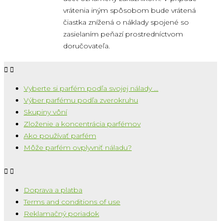
vrátenia iným spôsobom bude vrátená
čiastka znížená o náklady spojené so
zasielaním peňazí prostredníctvom
doručovateľa.


Vyberte si parfém podľa svojej nálady ...
Výber parfému podľa zverokruhu
Skupiny vôní
Zloženie a koncentrácia parfémov
Ako používať parfém
Môže parfém ovplyvniť náladu?


Doprava a platba
Terms and conditions of use
Reklamačný poriadok