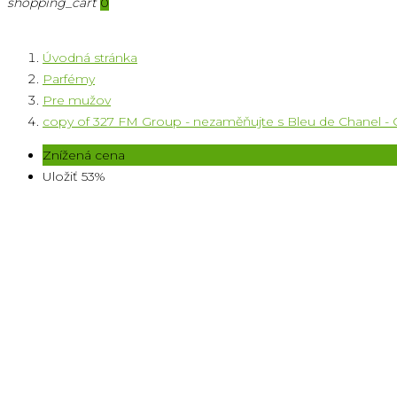
shopping_cart
0
Úvodná stránka
Parfémy
Pre mužov
copy of 327 FM Group - nezaměňujte s Bleu de Chanel - 
Znížená cena
Uložiť 53%