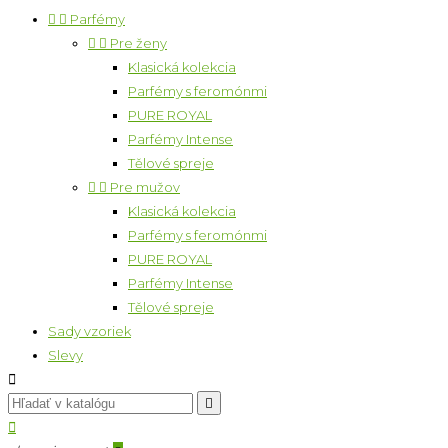


Parfémy


Pre ženy
Klasická kolekcia
Parfémy s feromónmi
PURE ROYAL
Parfémy Intense
Tělové spreje


Pre mužov
Klasická kolekcia
Parfémy s feromónmi
PURE ROYAL
Parfémy Intense
Tělové spreje
Sady vzoriek
Slevy


