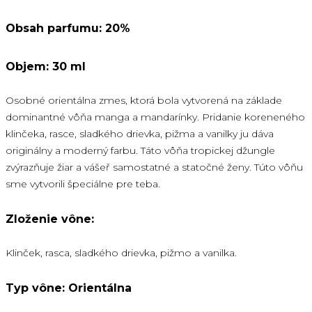
Obsah parfumu: 20%
Objem: 30 ml
Osobné orientálna zmes, ktorá bola vytvorená na základe
dominantné vôňa manga a mandarínky. Pridanie koreneného
klinčeka, rasce, sladkého drievka, pižma a vanilky ju dáva
originálny a moderný farbu. Táto vôňa tropickej džungle
zvýrazňuje žiar a vášeř samostatné a statočné ženy. Túto vôňu
sme vytvorili špeciálne pre teba.
Zloženie vône:
Klinček, rasca, sladkého drievka, pižmo a vanilka.
Typ vône: Orientálna