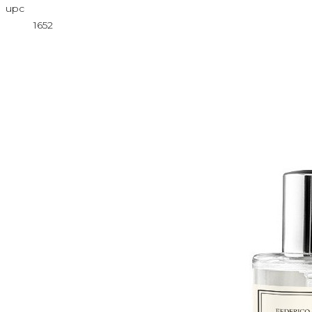
upc
1652