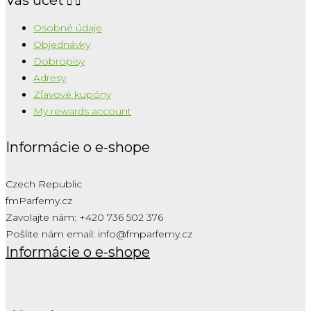


Osobné údaje
Objednávky
Dobropisy
Adresy
Zľavové kupóny
My rewards account
Informácie o e-shope
Czech Republic
fmParfemy.cz
Zavolajte nám:
+420 736 502 376
Pošlite nám email:
info@fmparfemy.cz
Informácie o e-shope