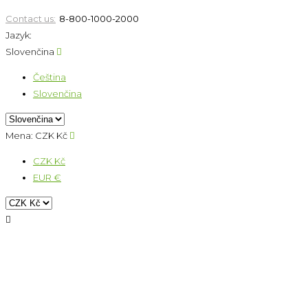
Contact us:
8-800-1000-2000
Jazyk:
Slovenčina

Čeština
Slovenčina
Mena:
CZK Kč

CZK Kč
EUR €
