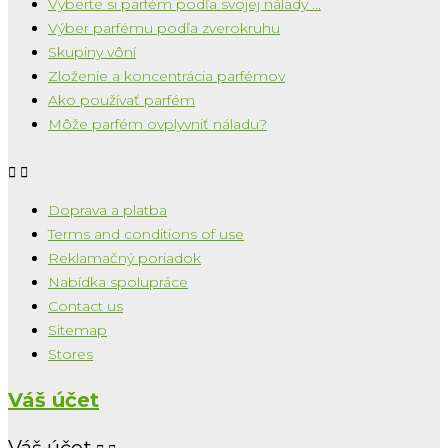
Vyberte si parfém podľa svojej nálady ...
Výber parfému podľa zverokruhu
Skupiny vôní
Zloženie a koncentrácia parfémov
Ako používať parfém
Môže parfém ovplyvniť náladu?


Doprava a platba
Terms and conditions of use
Reklamačný poriadok
Nabídka spolupráce
Contact us
Sitemap
Stores
Váš účet
Váš účet