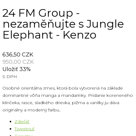
24 FM Group -
nezaměňujte s Jungle
Elephant - Kenzo
636,50 CZK
950,00 CZK
Uložiť 33%
S DPH
Osobné orientálna zmes, ktorá bola vytvorená na základe
dominantné vôňa manga a mandarínky. Pridanie koreneného
klinčeka, rasce, sladkého drievka, pižma a vanilky ju dáva
originálny a moderný farbu..
Zdieľať
Tweetnuť