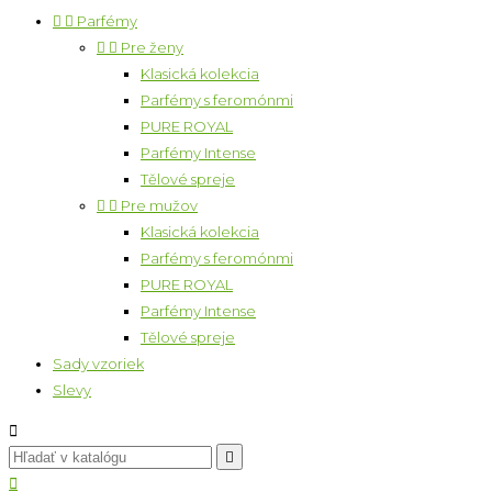


Parfémy


Pre ženy
Klasická kolekcia
Parfémy s feromónmi
PURE ROYAL
Parfémy Intense
Tělové spreje


Pre mužov
Klasická kolekcia
Parfémy s feromónmi
PURE ROYAL
Parfémy Intense
Tělové spreje
Sady vzoriek
Slevy


