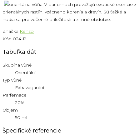
V parfumoch prevažujú exotické esencie z
orientálnych rastlín, vzácneho korenia a drevín. Sú ťažké a
hodia sa pre večerné príležitosti a zimné obdobie.
Značka
Kenzo
Kód
024-P
Tabuľka dát
Skupina vůně
Orientální
Typ vůně
Extravagantní
Parfemace
20%
Objem
50 ml
Špecifické referencie